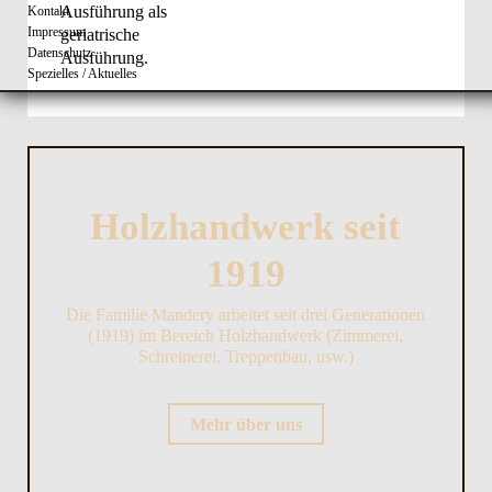
Ausführung als
Kontakt
Impressum
geriatrische
Datenschutz
Ausführung.
Spezielles / Aktuelles
Holzhandwerk seit
1919
Die Familie Mandery arbeitet seit drei Generationen
(1919) im Bereich Holzhandwerk (Zimmerei,
Schreinerei, Treppenbau, usw.)
Mehr über uns