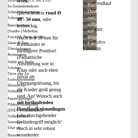
Zertifizierung (CE, lfB, ETA)
weiss.
Buche
Ist-Zustandsanalysen
Dm42
Schimmelbekämpfung
Querschnitt in
rund Ø
mm,
Schreinerei
40 - 50 mm
, oder
aufgesetzt
Bauschreinerei
rechteckig.
auf
(Sonder-) Möbelbau
Bügelhalter
Fenster & Türen aller Art
Auch in ø 30 mm für
Zäune & Tore
Edelstahl
Kleinkinder in
Überdachungen
niedrigerer Position!
Restauration
(Pädiatrische
Stühle und Tische
Ausführung wie in
Schränke
Kitas oder auch eben
Türen aller Art
privat als
Fachwerkelemente
Übergangslösung, bis
Historisches
die Kinder groß genug
Sicherheit
sind. Auf Wunsch auch
Panzersperriegel
mit fortlaufenden
Pilzkopfverriegelung
Handlaufkrümmlingen
(ENEV-) Glasaustausch
(also durchgehender
Schließtechnik
Geländergriff möglich!
Sonstiges
Über uns
Auch in sehr robust
verankerter
Historie