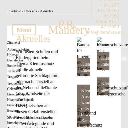
961257
Sie sind hier
Fax 06763
Startseite
»
Über uns
» Aktuelles
961392
P.R.
Mobil 0177
Mandery
4737690
Menü
info@mandery.eu
Aktuelles
Zimmerei
Abbundarbeiten
Wir rüsten Schulen und
Holzbau
Kindergarten beim
Klemmschutz
Dachdecker
Thema Klemmschutz
Klemmschutz
Innentüren
Sonderbau
auf die aktuelle
Innentüren
Terrassen
geforderte Sachlage um
Treppen
oder nach, speziell an
Klemmschutz
Treppenbau
der Nebenschließkante
Geländerbau
Innentüren
Klemmschutz
(also Bandseite der
Einschubtreppen
Aussen,
Türen):
Historische Bauteile
windfang
Instandsetzung
Das Quetschen an
oder
Beratung
diesen Gefahrenstellen
bewegliche
bewirkt sehr oft sehr
SiGeKO und Sicherheitsingenieur
Raumtrennertüren
Immobilienkauf
schwerwiegende und